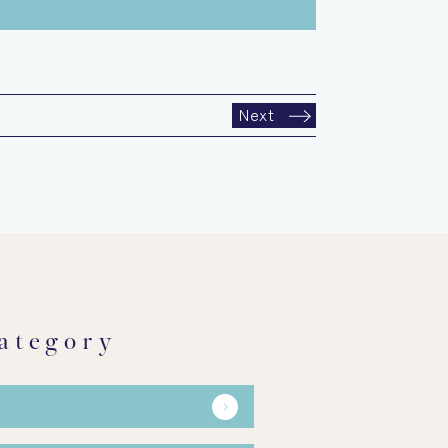
Next
ategory