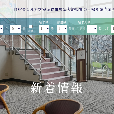
TOP
楽しみ方
客室
お食事
展望大浴場
宴会
日帰り
館内施
宿泊数
部屋数
宿泊人数
月
日
泊
部屋
男性
名
女性
未定
新着情報