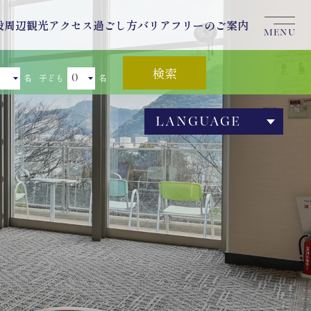
設
周辺観光
アクセス
過ごし方
バリアフリーのご案内
MENU
名
子ども
名
LANGUAGE