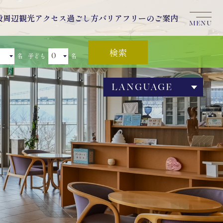
設
周辺観光
アクセス
過ごし方
バリアフリーのご案内
MENU
名
子ども
名
LANGUAGE