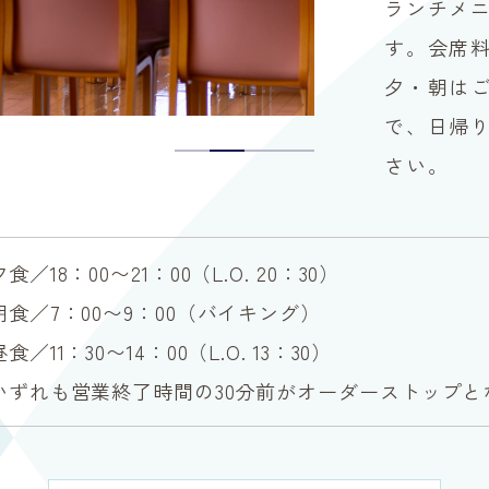
ランチメ
す。会席
夕・朝は
で、日帰
さい。
食／18：00〜21：00（L.O. 20：30）
朝食／7：00〜9：00（バイキング）
食／11：30〜14：00（L.O. 13：30）
いずれも営業終了時間の30分前がオーダーストップと