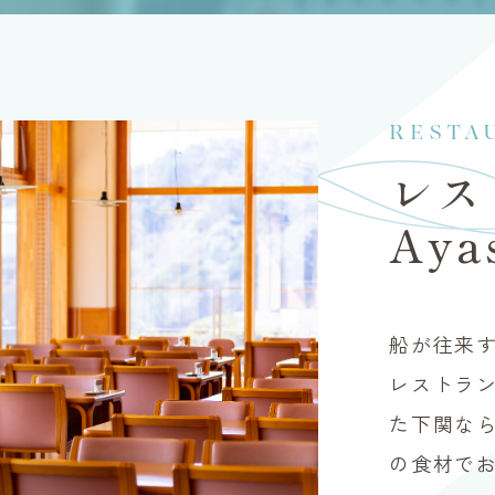
RESTA
レス
Aya
船が往来
レストラ
た下関な
の食材で