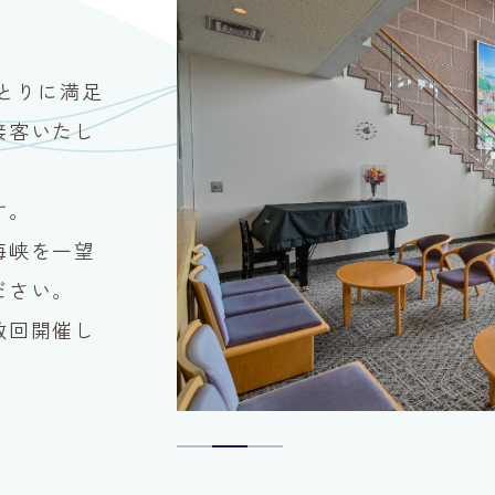
とりに満足
接客いたし
す。
海峡を一望
ださい。
数回開催し