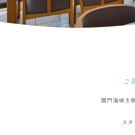
ご
関門海峡を
スタ