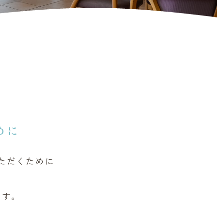
めに
ただくために
ます。