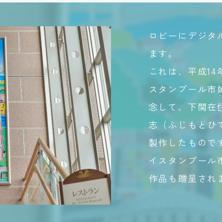
ロビーにデジタル
ます。
これは、平成14
スタンブール市
念して、下関在
志（ふじもとひ
製作したもので
イスタンブール
作品も贈呈され