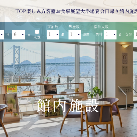
TOP
楽しみ方
客室
お食事
展望大浴場
宴会
日帰り
館内施
宿泊数
部屋数
宿泊人数
月
日
泊
部屋
男性
名
女性
未定
館内施設